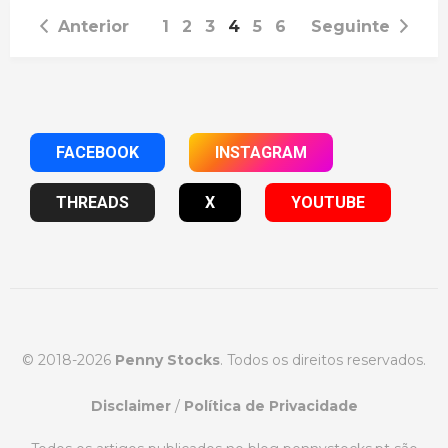
Anterior
1
2
3
4
5
6
Seguinte
FACEBOOK
INSTAGRAM
THREADS
X
YOUTUBE
© 2018-2026
Penny Stocks
. Todos os direitos reservados.
Disclaimer
/
Política de Privacidade