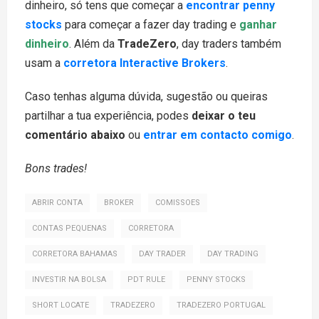
dinheiro, só tens que começar a
encontrar penny
stocks
para começar a fazer day trading e
ganhar
dinheiro
. Além da
TradeZero
, day traders também
usam a
corretora Interactive Brokers
.
Caso tenhas alguma dúvida, sugestão ou queiras
partilhar a tua experiência, podes
deixar o teu
comentário abaixo
ou
entrar em contacto comigo
.
Bons trades!
ABRIR CONTA
BROKER
COMISSOES
CONTAS PEQUENAS
CORRETORA
CORRETORA BAHAMAS
DAY TRADER
DAY TRADING
INVESTIR NA BOLSA
PDT RULE
PENNY STOCKS
SHORT LOCATE
TRADEZERO
TRADEZERO PORTUGAL