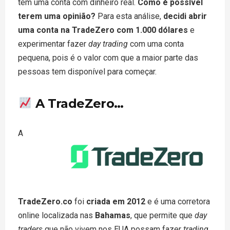
têm uma conta com dinheiro real.
Como é possível
terem uma opinião?
Para esta análise,
decidi abrir
uma conta na TradeZero com 1.000 dólares
e
experimentar fazer
day trading
com uma conta
pequena, pois é o valor com que a maior parte das
pessoas tem disponível para começar.
A TradeZero…
A
TradeZero.co
foi
criada em 2012
e é uma corretora
online localizada nas
Bahamas
, que permite que
day
traders
que não vivem nos EUA possam fazer
trading