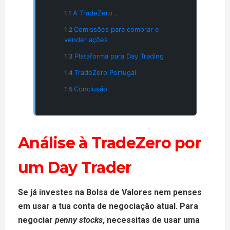
A TradeZero…
Comissões para comprar e
vender ações
Plataforma para Day Trading
TradeZero Portugal
Conclusão
Análise à TradeZero por
um Day Trader
Se já investes na Bolsa de Valores nem penses
em usar a tua conta de negociação atual.
Para
negociar
penny stocks
, necessitas de usar uma