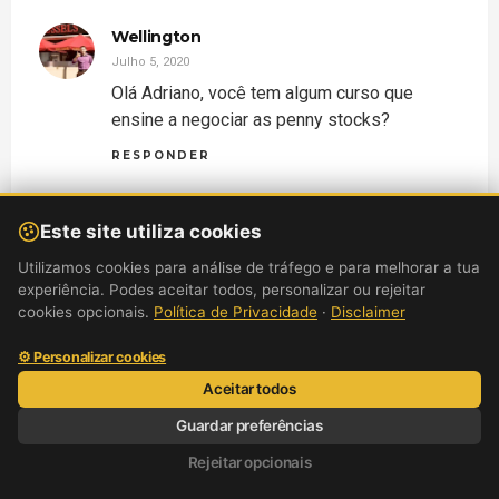
Wellington
Julho 5, 2020
Olá Adriano, você tem algum curso que
ensine a negociar as penny stocks?
RESPONDER
Este site utiliza cookies
Adriano Lopes
Utilizamos cookies para análise de tráfego e para melhorar a tua
Julho 7, 2020
experiência. Podes aceitar todos, personalizar ou rejeitar
Olá Wellington,
cookies opcionais.
Política de Privacidade
·
Disclaimer
Brevemente vou criar um curso sobre penny
⚙ Personalizar cookies
stocks.
Aceitar todos
Cumprimentos,
Guardar preferências
Adriano Lopes
Rejeitar opcionais
RESPONDER