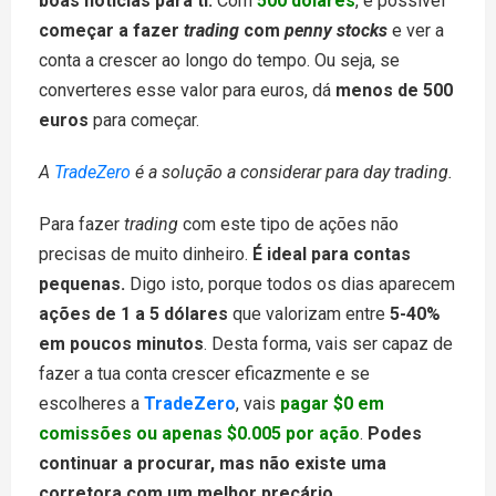
boas notícias para ti.
Com
500 dólares
, é possível
começar a fazer
trading
com
penny stocks
e ver a
conta a crescer ao longo do tempo. Ou seja, se
converteres esse valor para euros, dá
menos de 500
euros
para começar.
A
TradeZero
é a solução a considerar para day trading.
Para fazer
trading
com este tipo de ações não
precisas de muito dinheiro.
É ideal para contas
pequenas.
Digo isto, porque todos os dias aparecem
ações de 1 a 5 dólares
que valorizam entre
5-40%
em poucos minutos
. Desta forma, vais ser capaz de
fazer a tua conta crescer eficazmente e se
escolheres a
TradeZero
, vais
pagar $0 em
comissões ou apenas $0.005 por ação
.
Podes
continuar a procurar, mas não existe uma
corretora com um melhor preçário.