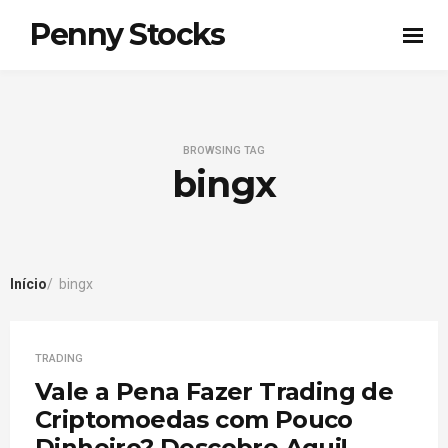
Penny Stocks
BROWSING TAG
bingx
Início
bingx
TRADING
Vale a Pena Fazer Trading de
Criptomoedas com Pouco
Dinheiro? Descobre Aqui!