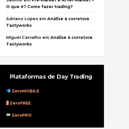
Salomé
em
Pre-Market e After-Market –
O que é? Como fazer trading?
Adriano Lopes
em
Análise à corretora
Tastyworks
Miguel Carvalho
em
Análise à corretora
Tastyworks
Plataformas de Day Trading
ZeroMOBILE
🖥 ZeroFREE
ZeroPRO