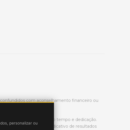
r confundidos com aconselhamento financeiro ou
rading de ações é necessário tempo e dedicação.
odos, personalizar ou
ssado no mercado não é indicativo de resultados