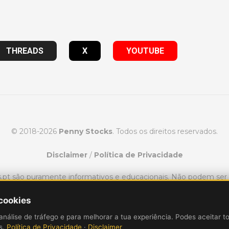
THREADS
X
YOUTUBE
© 2018-2026
Penny Stocks
. Todos os direitos reservados.
Disclaimer
/
Política de Privacidade
ks.pt são puramente informativos e educacionais. Não podem se
consultoria financeira.
 cookies
variar de pessoa para pessoa. Para ganhar dinheiro com o day t
análise de tráfego e para melhorar a tua experiência. Podes aceitar t
cado de ações, incluindo a perda de dinheiro. O desempenho pa
is.
Política de Privacidade
·
Disclaimer