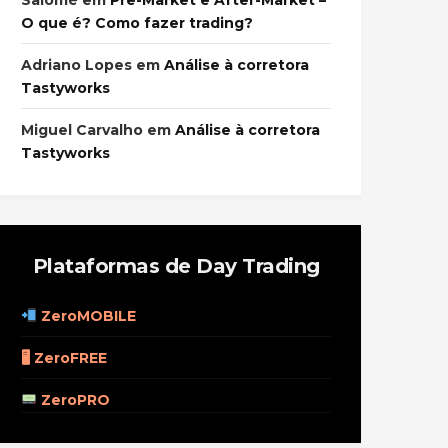
Salomé
em
Pre-Market e After-Market –
O que é? Como fazer trading?
Adriano Lopes
em
Análise à corretora
Tastyworks
Miguel Carvalho
em
Análise à corretora
Tastyworks
Plataformas de Day Trading
ZeroMOBILE
🖥 ZeroFREE
ZeroPRO