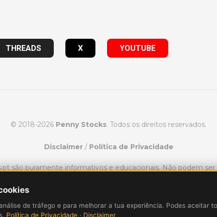
THREADS
X
YOUTUBE
© 2018-2026
Penny Stocks
. Todos os direitos reservados.
Disclaimer
/
Política de Privacidade
ks.pt são puramente informativos e educacionais. Não podem se
consultoria financeira.
 cookies
variar de pessoa para pessoa. Para ganhar dinheiro com o day t
análise de tráfego e para melhorar a tua experiência. Podes aceitar t
cado de ações, incluindo a perda de dinheiro. O desempenho pa
is.
Política de Privacidade
·
Disclaimer