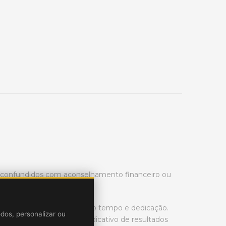
r confundidos com aconselhamento financeiro ou
rading de ações é necessário tempo e dedicação.
odos, personalizar ou
ssado no mercado não é indicativo de resultados