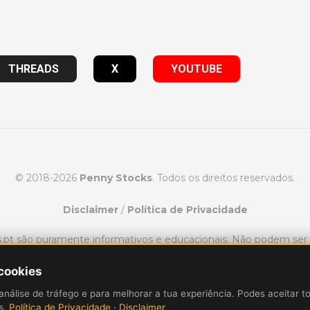
THREADS
X
YOUTUBE
© 2018-2026
Penny Stocks
. Todos os direitos reservados.
Disclaimer
/
Política de Privacidade
ks.pt são puramente informativos e educacionais. Não podem se
consultoria financeira.
 cookies
variar de pessoa para pessoa. Para ganhar dinheiro com o day t
análise de tráfego e para melhorar a tua experiência. Podes aceitar t
cado de ações, incluindo a perda de dinheiro. O desempenho pa
is.
Política de Privacidade
·
Disclaimer