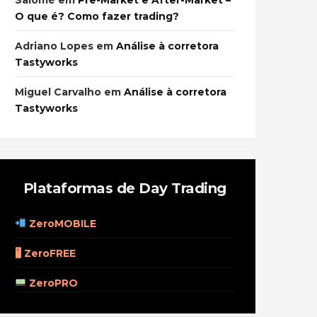
Salomé
em
Pre-Market e After-Market –
O que é? Como fazer trading?
Adriano Lopes
em
Análise à corretora
Tastyworks
Miguel Carvalho
em
Análise à corretora
Tastyworks
Plataformas de Day Trading
ZeroMOBILE
🖥 ZeroFREE
ZeroPRO