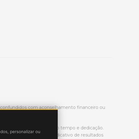
r confundidos com aconselhamento financeiro ou
rading de ações é necessário tempo e dedicação.
odos, personalizar ou
ssado no mercado não é indicativo de resultados