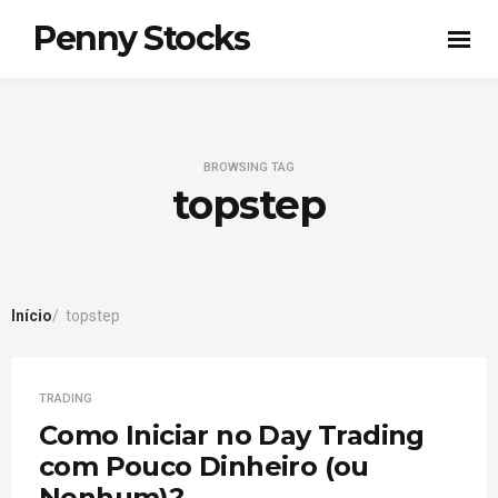
Penny Stocks
BROWSING TAG
topstep
Início
topstep
TRADING
Como Iniciar no Day Trading
com Pouco Dinheiro (ou
Nenhum)?