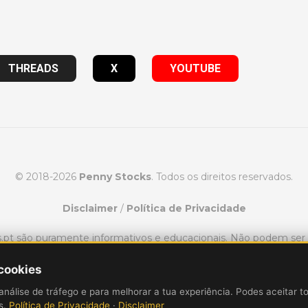
THREADS
X
YOUTUBE
© 2018-2026
Penny Stocks
. Todos os direitos reservados.
Disclaimer
/
Política de Privacidade
ks.pt são puramente informativos e educacionais. Não podem se
consultoria financeira.
 cookies
variar de pessoa para pessoa. Para ganhar dinheiro com o day t
análise de tráfego e para melhorar a tua experiência. Podes aceitar t
cado de ações, incluindo a perda de dinheiro. O desempenho pa
is.
Política de Privacidade
·
Disclaimer