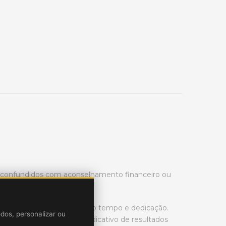
r confundidos com aconselhamento financeiro ou
rading de ações é necessário tempo e dedicação.
odos, personalizar ou
ssado no mercado não é indicativo de resultados