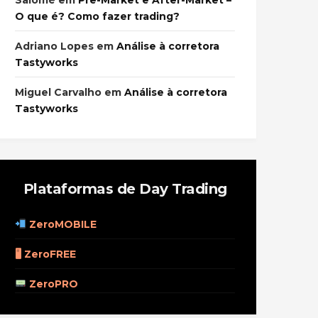
Salomé
em
Pre-Market e After-Market –
O que é? Como fazer trading?
Adriano Lopes
em
Análise à corretora
Tastyworks
Miguel Carvalho
em
Análise à corretora
Tastyworks
Plataformas de Day Trading
ZeroMOBILE
🖥 ZeroFREE
ZeroPRO