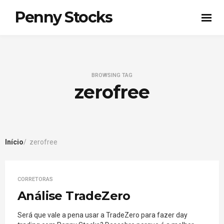
Penny Stocks
BROWSING TAG
zerofree
Início
zerofree
CORRETORAS
Análise TradeZero
Será que vale a pena usar a TradeZero para fazer day