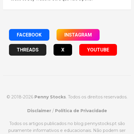
FACEBOOK
INSTAGRAM
THREADS
X
YOUTUBE
© 2018-2026
Penny Stocks
. Todos os direitos reservados.
Disclaimer
/
Política de Privacidade
Todos os artigos publicados no blog pennystocks.pt são
puramente informativos e educacionais. Não podem ser