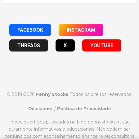
FACEBOOK
INSTAGRAM
THREADS
X
YOUTUBE
© 2018-2026
Penny Stocks
. Todos os direitos reservados.
Disclaimer
/
Política de Privacidade
Todos os artigos publicados no blog pennystocks.pt são
puramente informativos e educacionais. Não podem ser
confundidos com aconselhamento financeiro ou consultoria