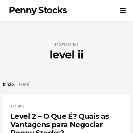
Penny Stocks
BROWSING TAG
level ii
Início
level ii
TRADING
Level 2 – O Que É? Quais as
Vantagens para Negociar
Penny Stocks?