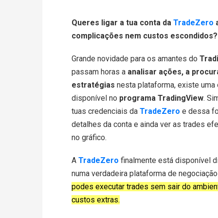
Queres ligar a tua conta da
TradeZero
a
complicações nem custos escondidos?
Grande novidade para os amantes do
Trad
passam horas a
analisar ações, a procur
estratégias
nesta plataforma, existe uma 
disponível no
programa TradingView
. Si
tuas credenciais da
TradeZero
e dessa fo
detalhes da conta e ainda ver as trades 
no gráfico.
A
TradeZero
finalmente está disponível 
numa verdadeira plataforma de negociação
podes executar trades sem sair do ambient
custos extras.