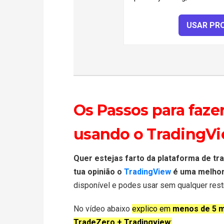
USAR PR
Os Passos para faze
usando o TradingV
Quer estejas farto da plataforma de tr
tua opinião o
TradingView
é uma melhor
disponível e podes usar sem qualquer rest
No vídeo abaixo
explico em
menos de 5 m
TradeZero + Tradingview
: