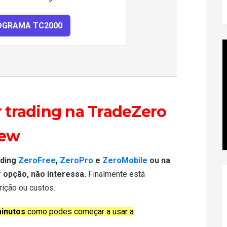
OGRAMA TC2000
r trading na TradeZero
iew
ading
ZeroFree
,
ZeroPro
e
ZeroMobile
ou na
 opção, não interessa.
Finalmente está
rição ou custos.
inutos
como podes começar a usar a