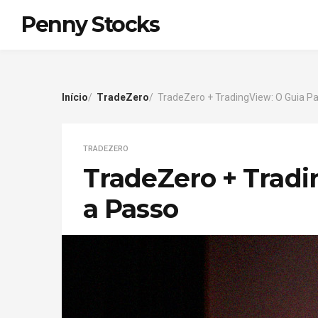
Penny Stocks
Início
TradeZero
TradeZero + TradingView: O Guia P
TRADEZERO
TradeZero + Tradi
a Passo